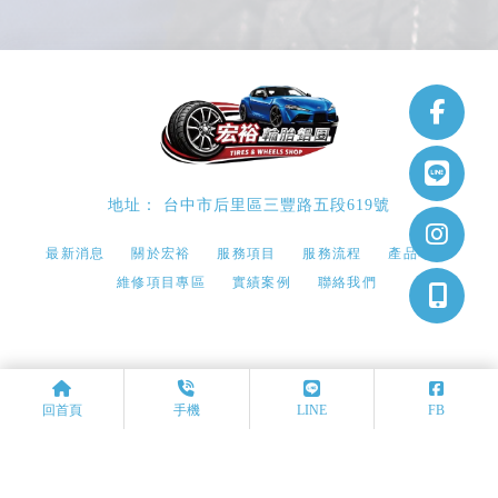
台中市后里區三豐路五段619號
最新消息
關於宏裕
服務項目
服務流程
產品專區
維修項目專區
實績案例
聯絡我們
鋁圈安裝
鋁圈安裝推薦
台中鋁圈安裝
台中鋁圈安裝推薦
台中鋁圈安裝推薦
回首頁
手機
LINE
FB
Designed by
揚京快客
Copyright © 2026
隱私權政策
網站使用條款
..
累積人氣: 64761